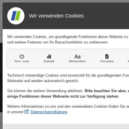
Wir verwenden Cookies
Wir verwenden Cookies, um grundlegende Funktionen dieser Website zu
und weitere Features um Ihr Besuchserlebnis zu verbessern.
Rufen Sie uns an:
(0201) 85 76 17 0
Tech. notw
.
Stakistik
Webschriften
Formulare
Schreiben Sie uns::
Technisch notwendige Cookies sind essenziell für die grundlegenden Fun
info@wesamed.de
Webseite und werden automatisch gesetzt.
Sie können die weitere Verwendung ablehnen.
Bitte beachten Sie aber,
Öffnungszeiten
einige Funktionen dieser Webseite nicht zur Verfügung stehen
.
Mo - Do: 09:00 - 17:00 Uhr | Fr: 09:00 -
16:00 Uhr
Weitere Informationen zu uns und den verwendeten Cookies finden Sie au
in unserer
Datenschutzerklärung
.